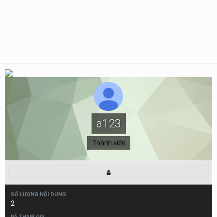
a123
Thành viên
SỐ LƯỢNG NỘI DUNG
2
ĐÃ THAM GIA