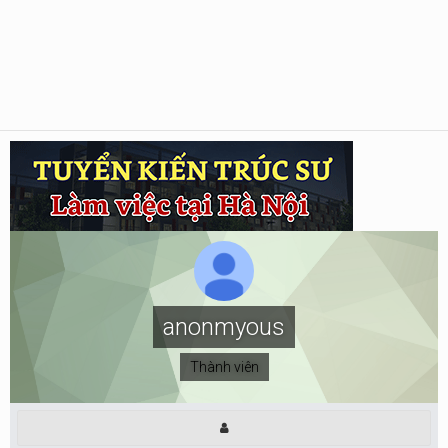
anonmyous
Thành viên