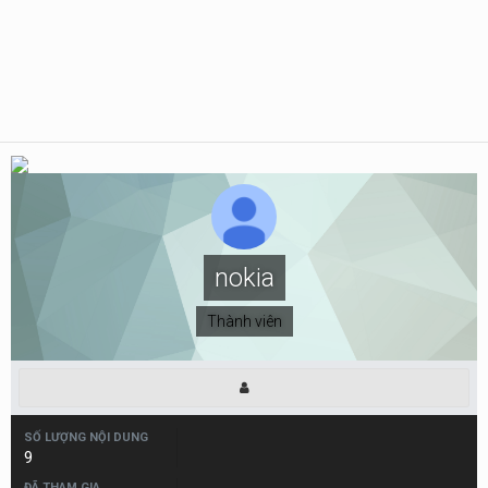
nokia
Thành viên
SỐ LƯỢNG NỘI DUNG
9
ĐÃ THAM GIA