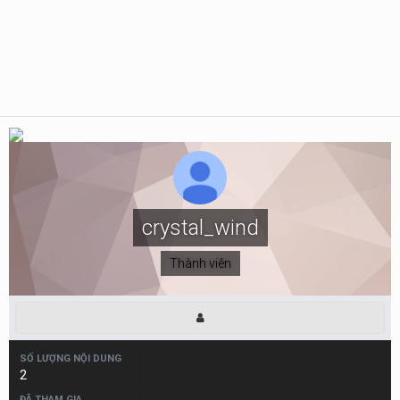
crystal_wind
Thành viên
SỐ LƯỢNG NỘI DUNG
2
ĐÃ THAM GIA