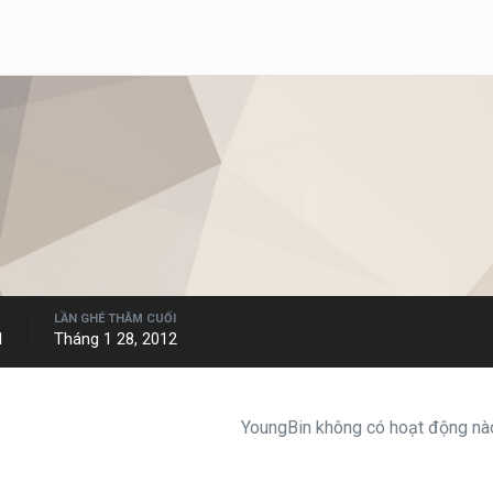
LẦN GHÉ THĂM CUỐI
1
Tháng 1 28, 2012
YoungBin không có hoạt động nào