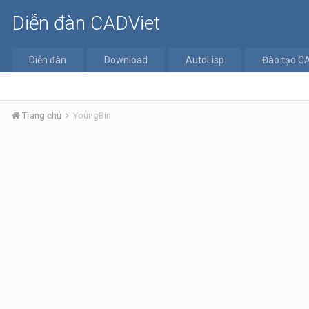
Diễn đàn CADViet
Diễn đàn
Download
AutoLisp
Đào tạo C
Trang chủ
YoungBin