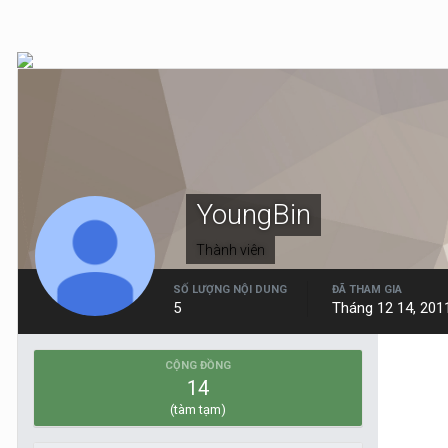
YoungBin
Thành viên
SỐ LƯỢNG NỘI DUNG
ĐÃ THAM GIA
5
Tháng 12 14, 201
CỘNG ĐỒNG
14
(tàm tạm)