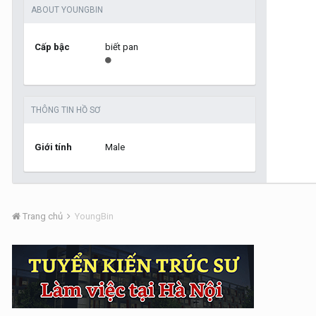
ABOUT YOUNGBIN
Cấp bậc
biết pan
THÔNG TIN HỒ SƠ
Giới tính
Male
Trang chủ
YoungBin