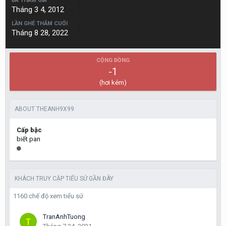
ĐÃ THAM GIA
Tháng 3 4, 2012
LẦN GHÉ THĂM CUỐI
Tháng 8 28, 2022
CỘNG ĐỒNG
-1
(hơi kém)
ABOUT THEANH9X99
Cấp bậc
biết pan
KHÁCH TRUY CẬP TIỂU SỬ GẦN ĐÂY
1160 chế độ xem tiểu sử
TranAnhTuong