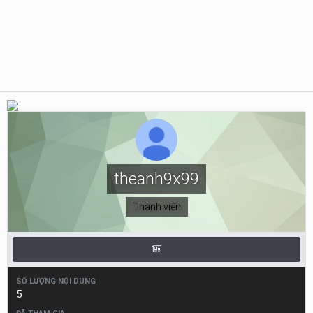
theanh9x99
Thành viên
SỐ LƯỢNG NỘI DUNG
5