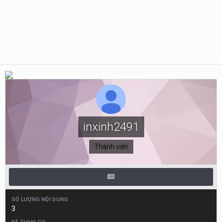
inxinh2491
Thành viên
SỐ LƯỢNG NỘI DUNG
3