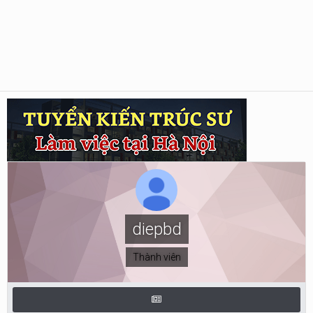
diepbd
Thành viên