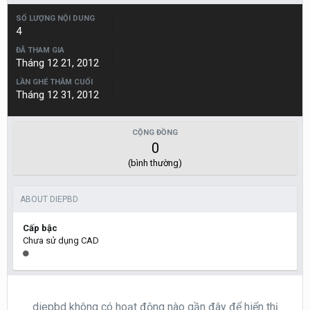
SỐ LƯỢNG NỘI DUNG
4
ĐÃ THAM GIA
Tháng 12 21, 2012
LẦN GHÉ THĂM CUỐI
Tháng 12 31, 2012
CỘNG ĐỒNG
0
(bình thường)
ABOUT DIEPBD
Cấp bậc
Chưa sử dụng CAD
diepbd không có hoạt động nào gần đây để hiển thị