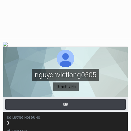
nguyenvietlong0505
Thành viên
SỐ LƯỢNG NỘI DUNG
3