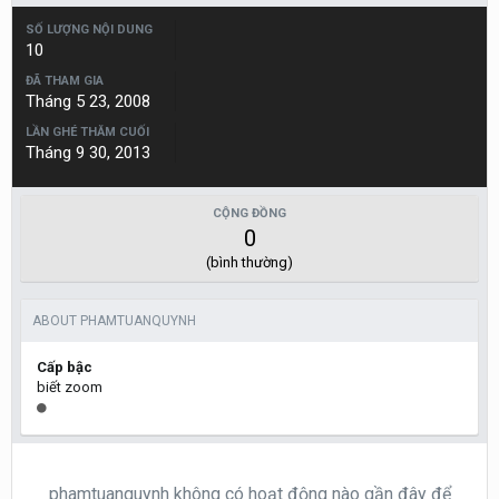
SỐ LƯỢNG NỘI DUNG
10
ĐÃ THAM GIA
Tháng 5 23, 2008
LẦN GHÉ THĂM CUỐI
Tháng 9 30, 2013
CỘNG ĐỒNG
0
(bình thường)
ABOUT PHAMTUANQUYNH
Cấp bậc
biết zoom
phamtuanquynh không có hoạt động nào gần đây để