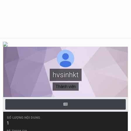
hvsinhkt
Thành viên
SỐ LƯỢNG NỘI DUNG
1