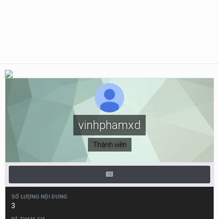
vinhphamxd
Thành viên
SỐ LƯỢNG NỘI DUNG
3