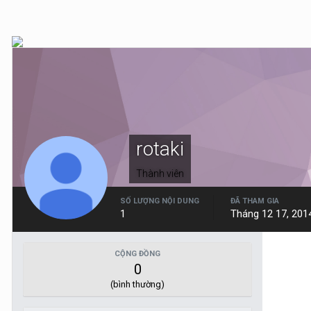
rotaki
Thành viên
SỐ LƯỢNG NỘI DUNG
ĐÃ THAM GIA
1
Tháng 12 17, 201
CỘNG ĐỒNG
0
(bình thường)