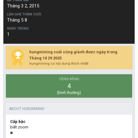
ĐÃ THAM GIA
Tháng 3 2, 2015
LẦN GHÉ THĂM CUỐI
Tháng 5 8
NGÀY TRÚNG
1
hungmining cuối cùng giành được ngày trong
Tháng 10 29 2025
hungmining có nội dung thích nhất!
CỘNG ĐỒNG
4
(bình thường)
ABOUT HUNGMINING
Cấp bậc
biết zoom