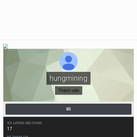
hungmining
Thành viên
SỐ LƯỢNG NỘI DUNG
17