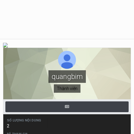
quangbim
Thành viên
SỐ LƯỢNG NỘI DUNG
2