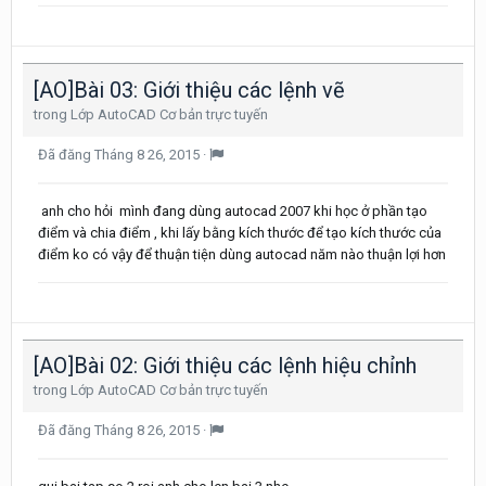
[AO]Bài 03: Giới thiệu các lệnh vẽ
trong
Lớp AutoCAD Cơ bản trực tuyến
Đã đăng
Tháng 8 26, 2015
·
anh cho hỏi mình đang dùng autocad 2007 khi học ở phần tạo
điểm và chia điểm , khi lấy bằng kích thước để tạo kích thước của
điểm ko có vậy để thuận tiện dùng autocad năm nào thuận lợi hơn
[AO]Bài 02: Giới thiệu các lệnh hiệu chỉnh
trong
Lớp AutoCAD Cơ bản trực tuyến
Đã đăng
Tháng 8 26, 2015
·