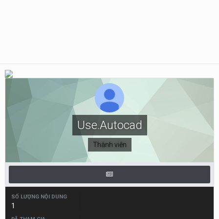
Use.Autocad
Thành viên
SỐ LƯỢNG NỘI DUNG
1