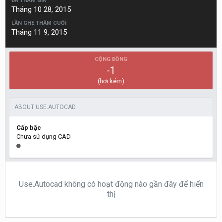
ĐÃ THAM GIA
Tháng 10 28, 2015
LẦN GHÉ THĂM CUỐI
Tháng 11 9, 2015
CỘNG ĐỒNG
-1
(hơi kém)
ABOUT USE.AUTOCAD
Cấp bậc
Chưa sử dụng CAD
Use.Autocad không có hoạt động nào gần đây để hiển
thị