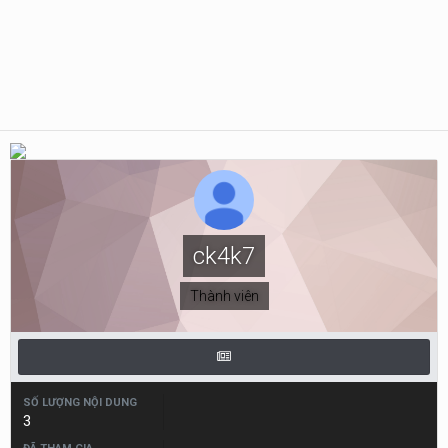
ck4k7
Thành viên
SỐ LƯỢNG NỘI DUNG
3