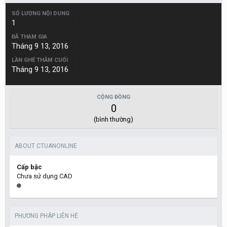
SỐ LƯỢNG NỘI DUNG
1
ĐÃ THAM GIA
Tháng 9 13, 2016
LẦN GHÉ THĂM CUỐI
Tháng 9 13, 2016
CỘNG ĐỒNG
0
(bình thường)
ABOUT CTUANONLINE
Cấp bậc
Chưa sử dụng CAD
PHƯƠNG PHÁP LIÊN HỆ