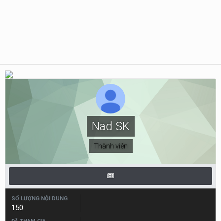
Nad SK
Thành viên
SỐ LƯỢNG NỘI DUNG
150