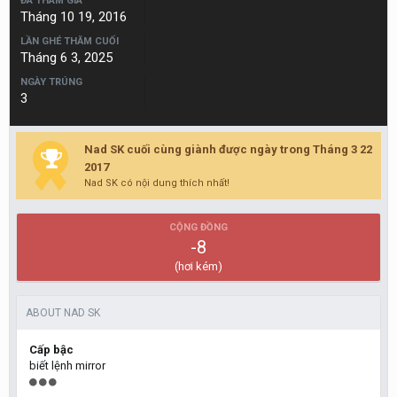
ĐÃ THAM GIA
Tháng 10 19, 2016
LẦN GHÉ THĂM CUỐI
Tháng 6 3, 2025
NGÀY TRÚNG
3
Nad SK cuối cùng giành được ngày trong Tháng 3 22
2017
Nad SK có nội dung thích nhất!
CỘNG ĐỒNG
-8
(hơi kém)
ABOUT NAD SK
Cấp bậc
biết lệnh mirror