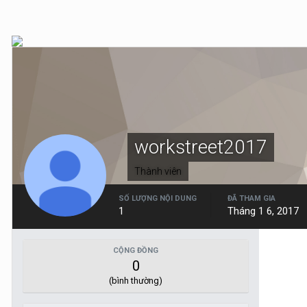
workstreet2017
Thành viên
SỐ LƯỢNG NỘI DUNG
ĐÃ THAM GIA
1
Tháng 1 6, 2017
CỘNG ĐỒNG
0
(bình thường)