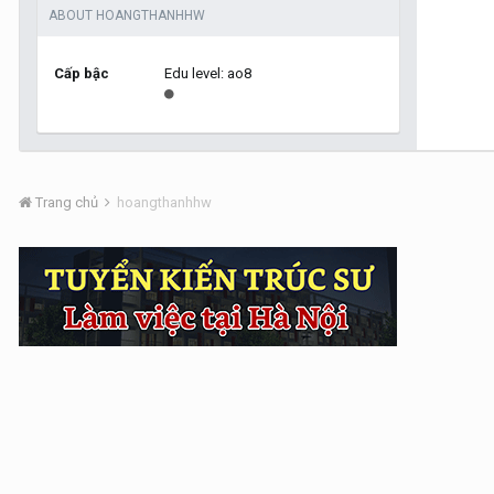
ABOUT HOANGTHANHHW
Cấp bậc
Edu level: ao8
Trang chủ
hoangthanhhw