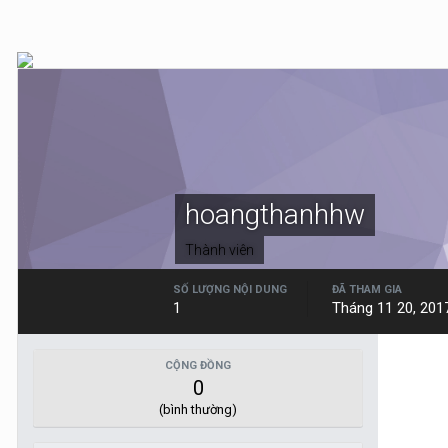
hoangthanhhw
Thành viên
SỐ LƯỢNG NỘI DUNG
ĐÃ THAM GIA
1
Tháng 11 20, 201
CỘNG ĐỒNG
0
(bình thường)