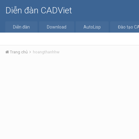
Diễn đàn CADViet
Diễn đàn
Download
AutoLisp
Đào tạo C
Trang chủ
hoangthanhhw