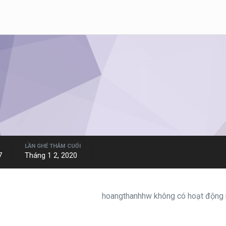
LẦN GHÉ THĂM CUỐI
7
Tháng 1 2, 2020
hoangthanhhw không có hoạt động n