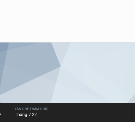
LẦN GHÉ THĂM CUỐI
7
Tháng 7 22