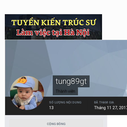
tung89gt
Thành viên
SỐ LƯỢNG NỘI DUNG
ĐÃ THAM GIA
13
Tháng 11 27, 201
CỘNG ĐỒNG