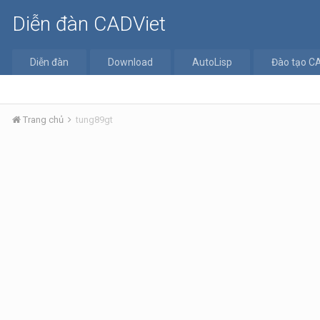
Diễn đàn CADViet
Diễn đàn
Download
AutoLisp
Đào tạo C
Trang chủ
tung89gt