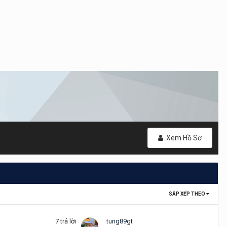
Xem Hồ Sơ
SẮP XẾP THEO
7
trả lời
tung89gt