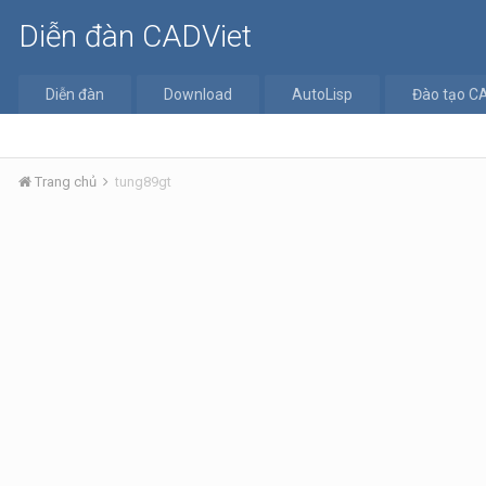
Diễn đàn CADViet
Diễn đàn
Download
AutoLisp
Đào tạo C
Trang chủ
tung89gt