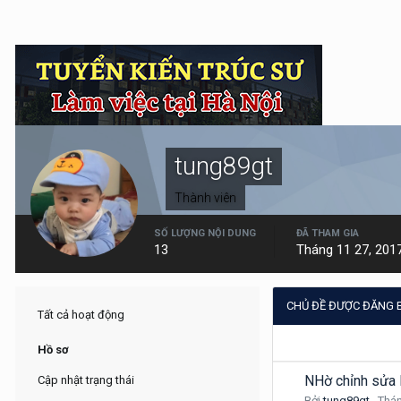
tung89gt
Thành viên
SỐ LƯỢNG NỘI DUNG
ĐÃ THAM GIA
13
Tháng 11 27, 201
CHỦ ĐỀ ĐƯỢC ĐĂNG 
Tất cả hoạt động
Hồ sơ
NHờ chỉnh sửa 
Cập nhật trạng thái
Bởi
tung89gt
,
Thán