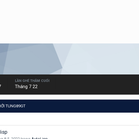
LẦN GHÉ THĂM CUỐI
7
Tháng 7 22
BỞI TUNG89GT
lisp
g 8 5, 2022
trong
AutoLisp