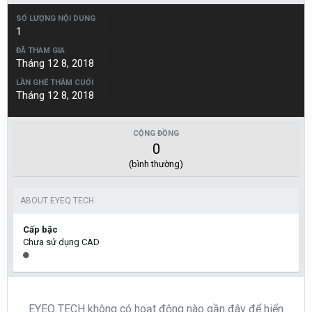
SỐ LƯỢNG NỘI DUNG
1
ĐÃ THAM GIA
Tháng 12 8, 2018
LẦN GHÉ THĂM CUỐI
Tháng 12 8, 2018
CỘNG ĐỒNG
0
(bình thường)
ABOUT EYEQ TECH
Cấp bậc
Chưa sử dụng CAD
EYEQ TECH không có hoạt động nào gần đây để hiển