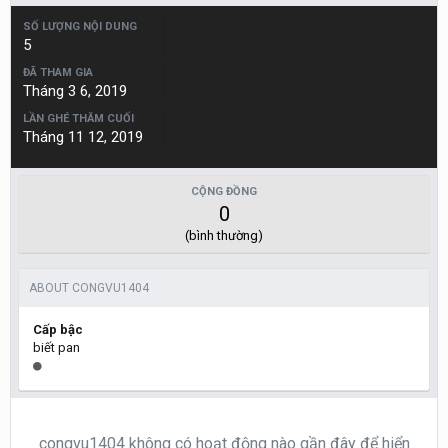
SỐ LƯỢNG NỘI DUNG
5
ĐÃ THAM GIA
Tháng 3 6, 2019
LẦN GHÉ THĂM CUỐI
Tháng 11 12, 2019
CỘNG ĐỒNG
0
(bình thường)
ABOUT CONGVU1404
Cấp bậc
biết pan
congvu1404 không có hoạt động nào gần đây để hiển