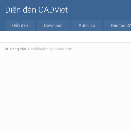
Diễn đàn CADViet
Diễn đàn
Download
AutoLisp
Đào tạo C
Trang chủ
volelambao@gmail.com