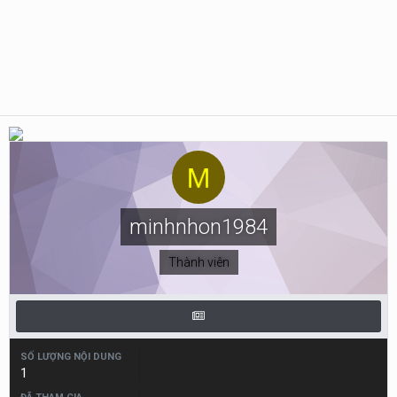
minhnhon1984
Thành viên
SỐ LƯỢNG NỘI DUNG
1