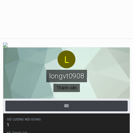
longvt0908
Thành viên
SỐ LƯỢNG NỘI DUNG
1