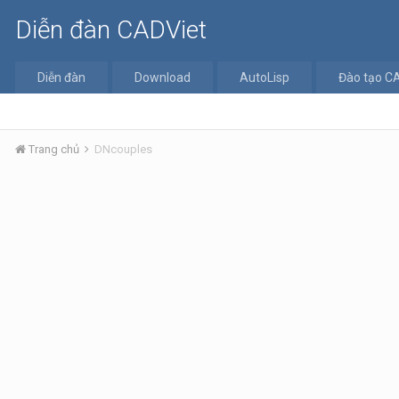
Diễn đàn CADViet
Diễn đàn
Download
AutoLisp
Đào tạo C
Trang chủ
DNcouples