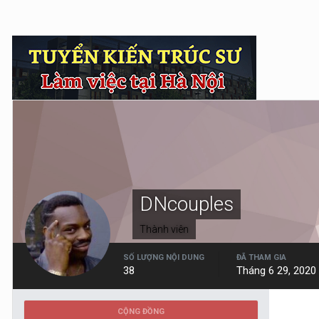
DNcouples
Thành viên
SỐ LƯỢNG NỘI DUNG
ĐÃ THAM GIA
38
Tháng 6 29, 2020
CỘNG ĐỒNG