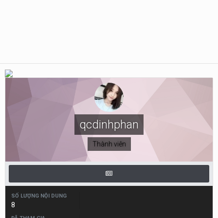
qcdinhphan
Thành viên
SỐ LƯỢNG NỘI DUNG
8