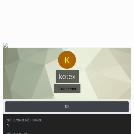
kotex
Thành viên
SỐ LƯỢNG NỘI DUNG
1