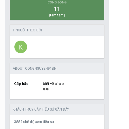
CỘNG ĐỒNG
11
(tàm tạm)
1 NGƯỜI THEO DÕI
ABOUT CONGNGUYEN91BN
Cấp bậc
biết vẽ circle
KHÁCH TRUY CẬP TIỂU SỬ GẦN ĐÂY
3884 chế độ xem tiểu sử