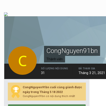
CongNguyen91bn
Thành viên
SỐ LƯỢNG NỘI DUNG
ĐÃ THAM GIA
31
Tháng 3 21, 2021
CongNguyen91bn cuối cùng giành được
ngày trong Tháng 5 18 2022
CongNguyen91bn có nội dung thích nhất!