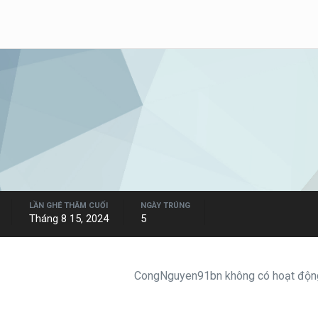
LẦN GHÉ THĂM CUỐI
NGÀY TRÚNG
Tháng 8 15, 2024
5
CongNguyen91bn không có hoạt động 