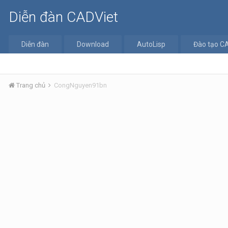
Diễn đàn CADViet
Diễn đàn
Download
AutoLisp
Đào tạo C
Trang chủ
CongNguyen91bn