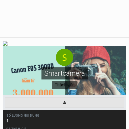
Smartcamera
Thành viên
SỐ LƯỢNG NỘI DUNG
1
ĐÃ THAM GIA