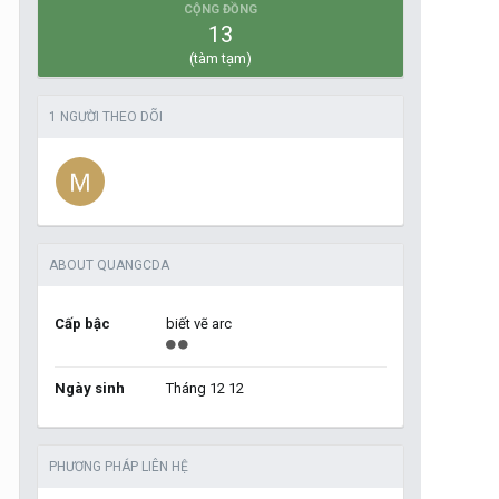
CỘNG ĐỒNG
13
(tàm tạm)
1 NGƯỜI THEO DÕI
ABOUT QUANGCDA
Cấp bậc
biết vẽ arc
Ngày sinh
Tháng 12 12
PHƯƠNG PHÁP LIÊN HỆ