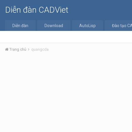
Diễn đàn CADViet
Diễn đàn
Download
AutoLisp
Đào tạo C
Trang chủ
quangcda