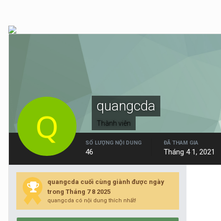
quangcda
Thành viên
SỐ LƯỢNG NỘI DUNG
ĐÃ THAM GIA
46
Tháng 4 1, 2021
quangcda cuối cùng giành được ngày
trong Tháng 7 8 2025
quangcda có nội dung thích nhất!