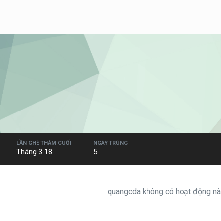
LẦN GHÉ THĂM CUỐI
NGÀY TRÚNG
Tháng 3 18
5
quangcda không có hoạt động nào