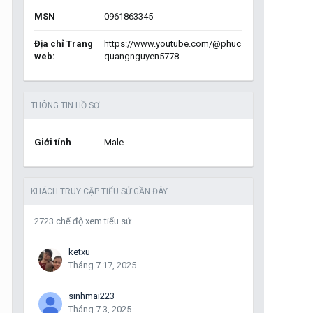
MSN
0961863345
Địa chỉ Trang
https://www.youtube.com/@phuc
web:
quangnguyen5778
THÔNG TIN HỒ SƠ
Giới tính
Male
KHÁCH TRUY CẬP TIỂU SỬ GẦN ĐÂY
2723 chế độ xem tiểu sử
ketxu
Tháng 7 17, 2025
sinhmai223
Tháng 7 3, 2025