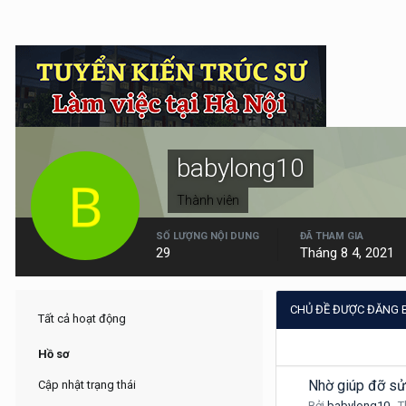
babylong10
Thành viên
SỐ LƯỢNG NỘI DUNG
ĐÃ THAM GIA
29
Tháng 8 4, 2021
CHỦ ĐỀ ĐƯỢC ĐĂNG 
Tất cả hoạt động
Hồ sơ
Nhờ giúp đỡ sửa
Cập nhật trạng thái
Bởi
babylong10
,
T