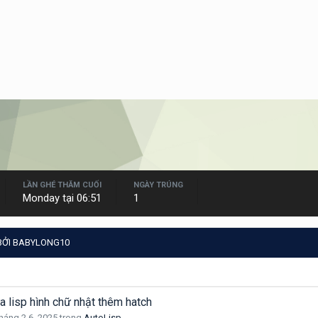
LẦN GHÉ THĂM CUỐI
NGÀY TRÚNG
Monday tại 06:51
1
BỞI BABYLONG10
 lisp hình chữ nhật thêm hatch
háng 2 6, 2025
trong
AutoLisp