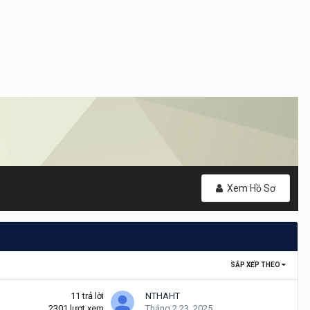
Xem Hồ Sơ
SẮP XẾP THEO
11
trả lời
NTHAHT
2301
lượt xem
Tháng 2 23, 2025