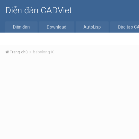
Diễn đàn CADViet
Diễn đàn
Download
AutoLisp
Đào tạo C
Trang chủ
babylong10