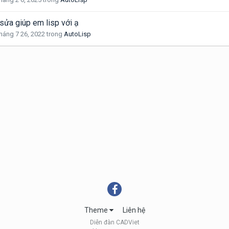
sửa giúp em lisp với ạ
háng 7 26, 2022
trong
AutoLisp
Theme
Liên hệ
Diễn đàn CADViet