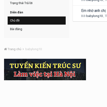
Trạng thái Trả lời
Em nhờ anh chị 
Diễn đàn
Bởi
babylong10
,
T
Chủ đề
Bài đăng
Trang chủ
babylong10