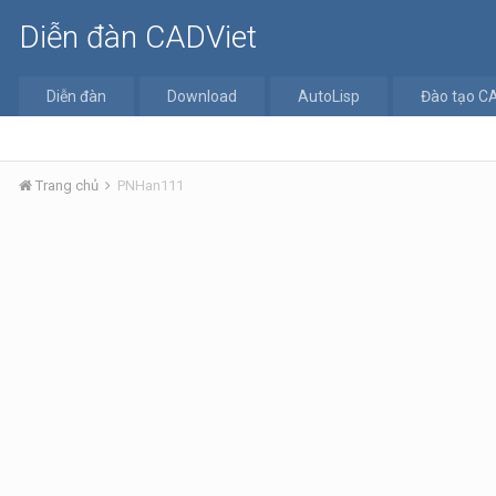
Diễn đàn CADViet
Diễn đàn
Download
AutoLisp
Đào tạo C
Trang chủ
PNHan111