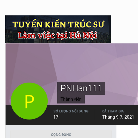
PNHan111
Thành viên
SỐ LƯỢNG NỘI DUNG
ĐÃ THAM GIA
17
Tháng 9 7, 2021
CỘNG ĐỒNG