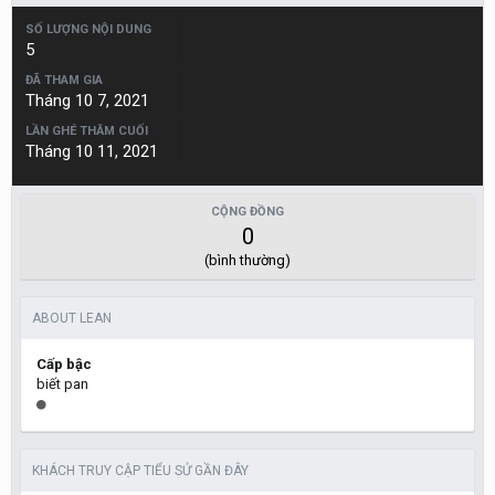
SỐ LƯỢNG NỘI DUNG
5
ĐÃ THAM GIA
Tháng 10 7, 2021
LẦN GHÉ THĂM CUỐI
Tháng 10 11, 2021
CỘNG ĐỒNG
0
(bình thường)
ABOUT LEAN
Cấp bậc
biết pan
KHÁCH TRUY CẬP TIỂU SỬ GẦN ĐÂY