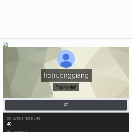
hotruonggiang
Thành viên
SỐ LƯỢNG NỘI DUNG
48