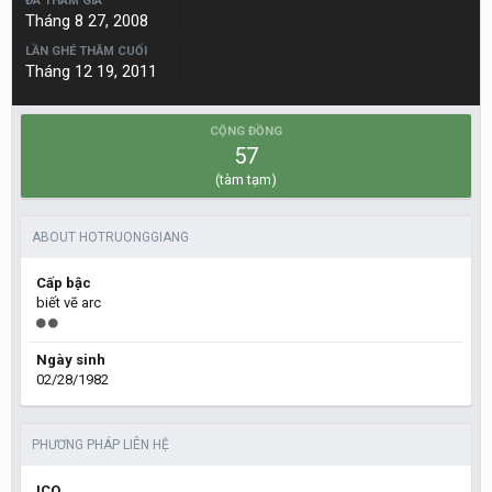
ĐÃ THAM GIA
Tháng 8 27, 2008
LẦN GHÉ THĂM CUỐI
Tháng 12 19, 2011
CỘNG ĐỒNG
57
(tàm tạm)
ABOUT HOTRUONGGIANG
Cấp bậc
biết vẽ arc
Ngày sinh
02/28/1982
PHƯƠNG PHÁP LIÊN HỆ
ICQ