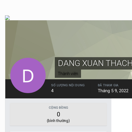
DANG XUAN THAC
Thành viên
SỐ LƯỢNG NỘI DUNG
ĐÃ THAM GIA
4
Tháng 5 9, 2022
CỘNG ĐỒNG
0
(bình thường)