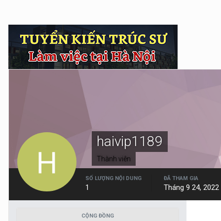
haivip1189
Thành viên
SỐ LƯỢNG NỘI DUNG
ĐÃ THAM GIA
1
Tháng 9 24, 2022
CỘNG ĐỒNG