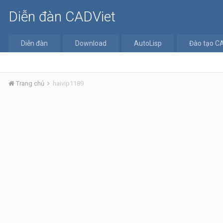
Diễn đàn CADViet
Diễn đàn
Download
AutoLisp
Đào tạo C
Trang chủ
haivip1189