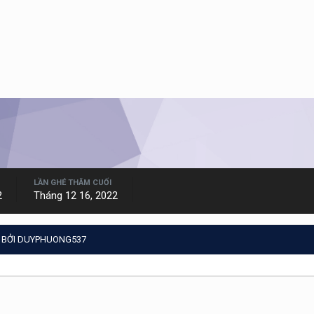
LẦN GHÉ THĂM CUỐI
2
Tháng 12 16, 2022
 BỞI DUYPHUONG537