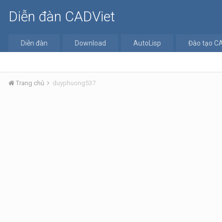
Diễn đàn CADViet
Diễn đàn
Download
AutoLisp
Đào tạo C
Trang chủ
duyphuong537