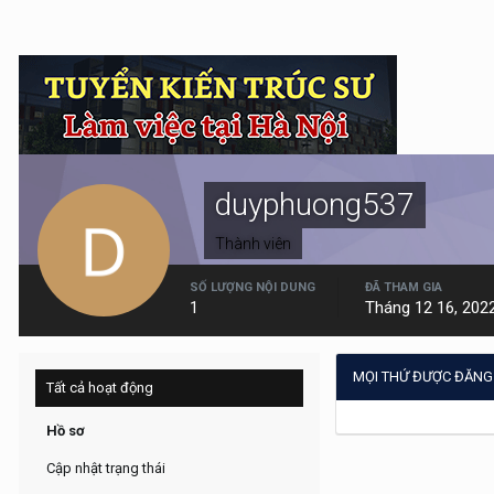
duyphuong537
Thành viên
SỐ LƯỢNG NỘI DUNG
ĐÃ THAM GIA
1
Tháng 12 16, 202
MỌI THỨ ĐƯỢC ĐĂNG
Tất cả hoạt động
Hồ sơ
Cập nhật trạng thái