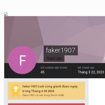
faker1907
Thành viên
SỐ LƯỢNG NỘI DUNG
ĐÃ THAM GIA
45
Tháng 3 22, 2023
faker1907 cuối cùng giành được ngày
trong Tháng 4 30 2024
faker1907 có nội dung thích nhất!