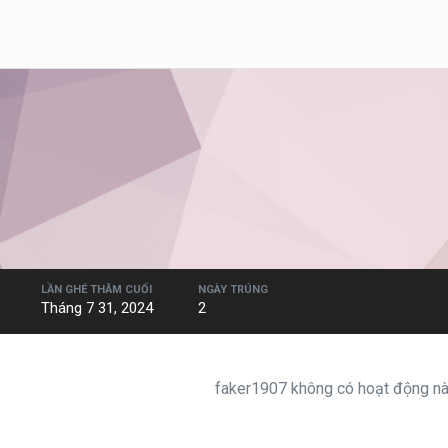
LẦN GHÉ THĂM CUỐI
NGÀY TRÚNG
Tháng 7 31, 2024
2
faker1907 không có hoạt động nào