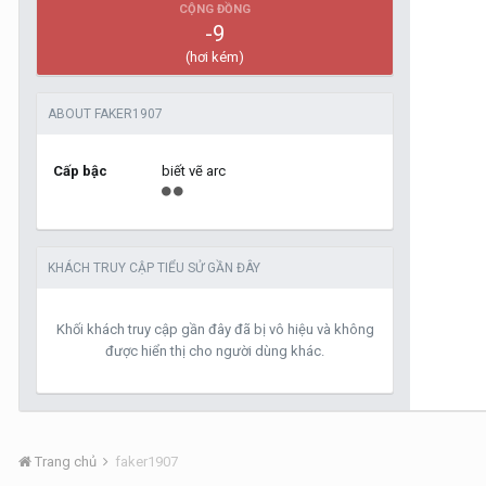
CỘNG ĐỒNG
-9
(hơi kém)
ABOUT FAKER1907
Cấp bậc
biết vẽ arc
KHÁCH TRUY CẬP TIỂU SỬ GẦN ĐÂY
Khối khách truy cập gần đây đã bị vô hiệu và không
được hiển thị cho người dùng khác.
Trang chủ
faker1907