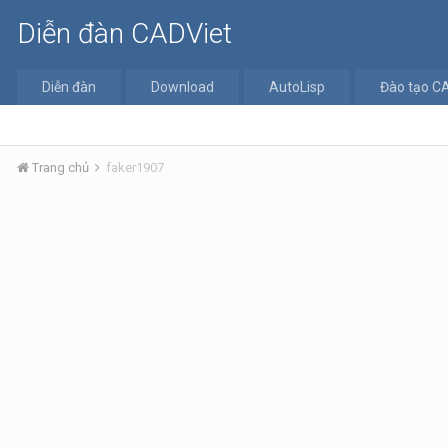
Diễn đàn CADViet
Diễn đàn
Download
AutoLisp
Đào tạo C
Trang chủ
faker1907