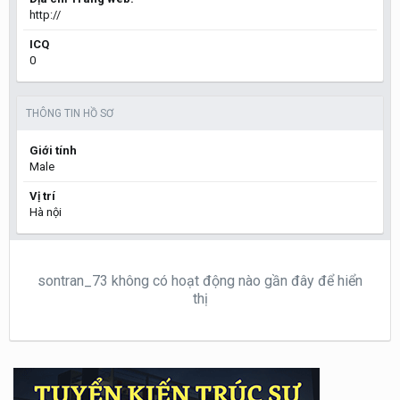
http://
ICQ
0
THÔNG TIN HỒ SƠ
Giới tính
Male
Vị trí
Hà nội
sontran_73 không có hoạt động nào gần đây để hiển
thị