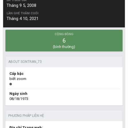
ĐÃ THAM GIA
Tháng 9 5, 2008
LẦN GHÉ THĂM CUỐI
Tháng 4 10, 2021
CỘNG ĐỒNG
6
(bình thường)
ABOUT SONTRAN_73
Cấp bậc
biết zoom
Ngày sinh
08/18/1973
PHƯƠNG PHÁP LIÊN HỆ
Địa chỉ Trang web: