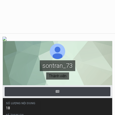
sontran_73
Thành viên
SỐ LƯỢNG NỘI DUNG
18