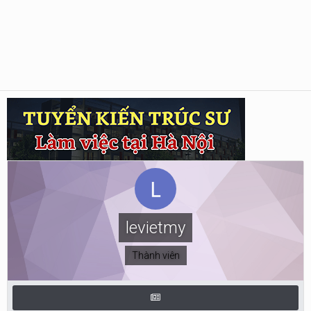
levietmy
Thành viên