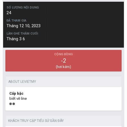
SỐ LƯỢNG NỘI DUNG
24
ĐÃ THAM GIA
Tháng 12 10, 2023
LẦN GHÉ THĂM CUỐI
Tháng 3 6
CỘNG ĐỒNG
-2
(hơi kém)
ABOUT LEVIETMY
Cấp bậc
biết vẽ line
KHÁCH TRUY CẬP TIỂU SỬ GẦN ĐÂY