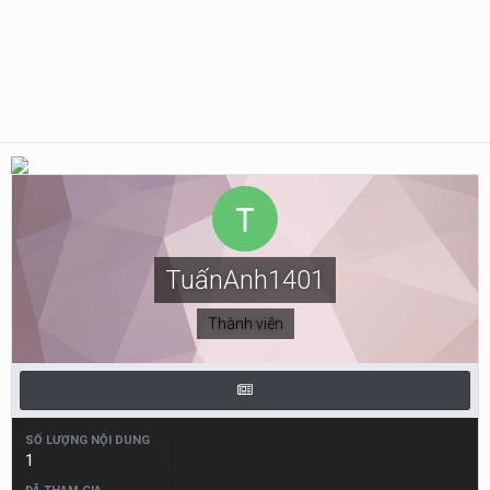
TuấnAnh1401
Thành viên
SỐ LƯỢNG NỘI DUNG
1