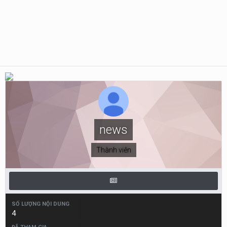
news
Thành viên
SỐ LƯỢNG NỘI DUNG
4