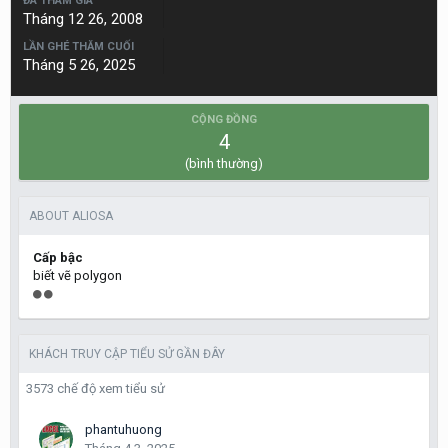
ĐÃ THAM GIA
Tháng 12 26, 2008
LẦN GHÉ THĂM CUỐI
Tháng 5 26, 2025
CỘNG ĐỒNG
4
(bình thường)
ABOUT ALIOSA
Cấp bậc
biết vẽ polygon
KHÁCH TRUY CẬP TIỂU SỬ GẦN ĐÂY
3573 chế độ xem tiểu sử
phantuhuong