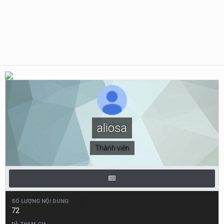
aliosa
Thành viên
SỐ LƯỢNG NỘI DUNG
72