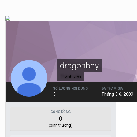
dragonboy
Thành viên
SỐ LƯỢNG NỘI DUNG
ĐÃ THAM GIA
5
Tháng 3 6, 2009
CỘNG ĐỒNG
0
(bình thường)