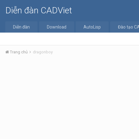
Diễn đàn CADViet
Diễn đàn
Download
AutoLisp
Đào tạo C
Trang chủ
dragonboy