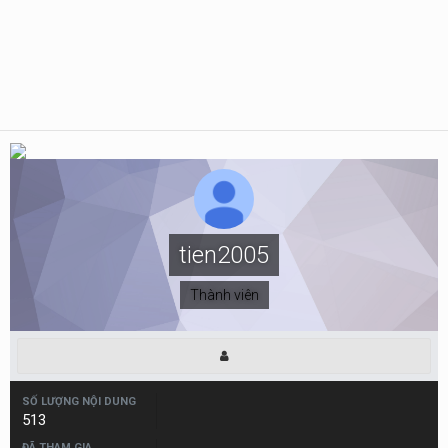
tien2005
Thành viên
SỐ LƯỢNG NỘI DUNG
513
ĐÃ THAM GIA